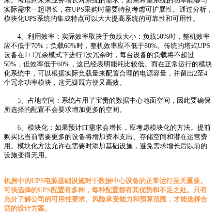
来。考虑到未来业务增长对系统的需求，如果希望系统的功率能够与
实际需求一起增长，在UPS采购时需要特别考虑可扩展性。通过分析，
模块化UPS系统的集成特点可以大大提高系统的可靠性和可用性。
4、利用效率：实际效率取决于负载大小：负载50%时，整机效率
应不低于70%；负载60%时，整机效率应不低于80%。传统的塔式UPS
设备在1+1冗余模式下进行1次冗余时，每台设备的负载将不超过
50%，但效率低于60%，这已经表明能耗比较低。而在正常运行的模块
化系统中，可以根据实际负载量来配置合理的电源容量，并留出2至4
个冗余功率模块，这无疑既方便又高效。
5、占地空间：系统占用了宝贵的数据中心地面空间，因此要确保
所选择的配置不会要求增加更多的空间。
6、模块化：如果预计IT需求会增长，应考虑模块化的方法。提前
购买比当前需要更多的设备将增加资本支出、存储空间和潜在运营费
用。模块化方法允许在需要时添加基础设施，避免需求增长后以前的
设施变得无用。
机房中的UPS电源基础设施对于数据中心设备的正常运行至关重要。
可供选择的UPS配置有多种，每种配置都有其优势和不足之处。只有
充分了解公司的可用性要求、风险承受能力和预算范围，才能选择合
适的设计方案。