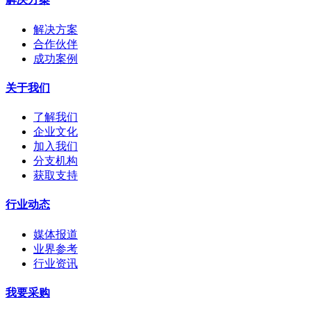
解决方案
合作伙伴
成功案例
关于我们
了解我们
企业文化
加入我们
分支机构
获取支持
行业动态
媒体报道
业界参考
行业资讯
我要采购