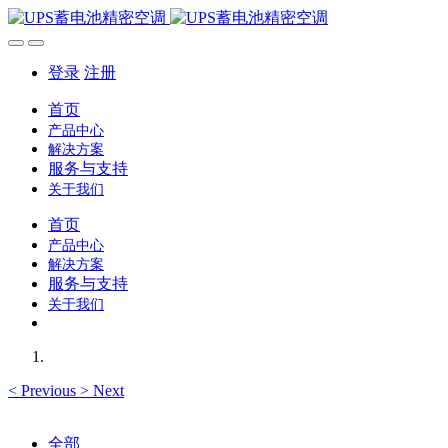
登录
注册
首页
产品中心
解决方案
服务与支持
关于我们
首页
产品中心
解决方案
服务与支持
关于我们
<
Previous
>
Next
全部